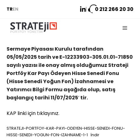
İçeriğe
0 212
266 20 30
TR
EN
atla
Menu
Sermaye Piyasası Kurulu tarafından
05/05/2025 tarih ve E-12233903-305.01.01-71850
sayılı yazısı ile onay almış olduğumuz Strateji
Portföy Kar Payı Ödeyen Hisse Senedi Fonu
(Hisse Senedi Yoğun Fon) İzahnamesi ve
Yatırımcı Bilgi Formu aşağıda olup, satış
başlangıç tarihi 11/07/2025′ tir.
KAP linki için tıklayınız.
STRATEJI-PORTFOY-KAR-PAYI-ODEYEN-HISSE-SENEDI-FONU-
HISSE-SENEDI-YOGUN-FON-IZAHNAME-1-1
İndir