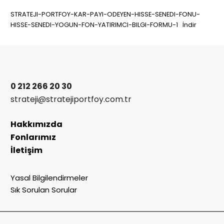
STRATEJI-PORTFOY-KAR-PAYI-ODEYEN-HISSE-SENEDI-FONU-
HISSE-SENEDI-YOGUN-FON-YATIRIMCI-BILGI-FORMU-1
İndir
0 212 266 20 30
strateji@stratejiportfoy.com.tr
Hakkımızda
Fonlarımız
İletişim
Yasal Bilgilendirmeler
Sık Sorulan Sorular