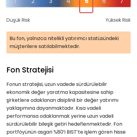
1
2
3
4
5
6
7
Düşük Risk
Yüksek Risk
Bu fon, yalnızca nitelikli yatırımcı statüsündeki
müşterilere satılabilmektedir.
Fon Stratejisi
Fonun stratejisi, uzun vadede sürdürülebilir
ekonomik değer yaratma kapasitesine sahip
şirketlere odaklanan disiplinli bir değer yatırımı
yaklaşımına dayanmaktadır. Kısa vadeli
performansa odaklanmak yerine uzun vadeli
sürdürülebilir bileşik getiri hedeflenmektedir. Fon
portföyünün asgari %80’i BIST’te işlem gören hisse