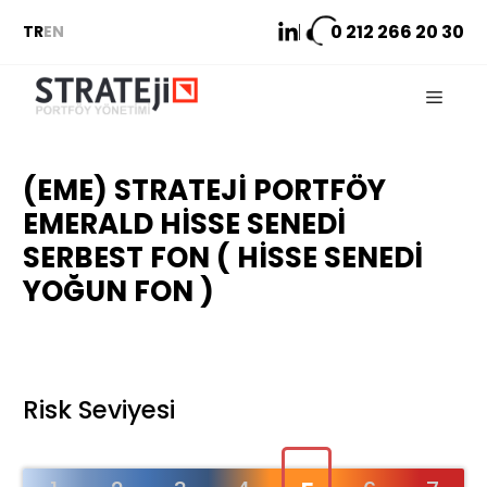
İçeriğe
0 212
266 20 30
TR
EN
atla
Menu
(EME) STRATEJI PORTFÖY
EMERALD HISSE SENEDI
SERBEST FON ( HISSE SENEDI
YOĞUN FON )
Risk Seviyesi