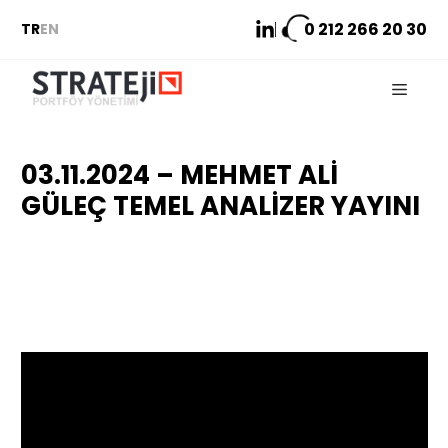
İçeriğe
0 212
266 20 30
TR
EN
atla
Menu
03.11.2024 – MEHMET ALI
GÜLEÇ TEMEL ANALIZER YAYINI